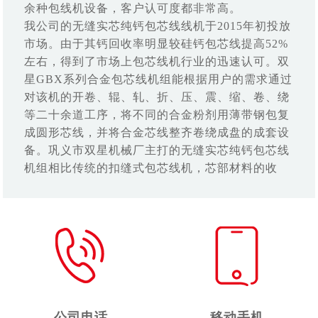
余种包线机设备，客户认可度都非常高。
我公司的无缝实芯纯钙包芯线线机于2015年初投放
市场。由于其钙回收率明显较硅钙包芯线提高52%
左右，得到了市场上包芯线机行业的迅速认可。双
星GBX系列合金包芯线机组能根据用户的需求通过
对该机的开卷、辊、轧、折、压、震、缩、卷、绕
等二十余道工序，将不同的合金粉剂用薄带钢包复
成圆形芯线，并将合金芯线整齐卷绕成盘的成套设
备。巩义市双星机械厂主打的无缝实芯纯钙包芯线
机组相比传统的扣缝式包芯线机，芯部材料的收
公司电话
移动手机