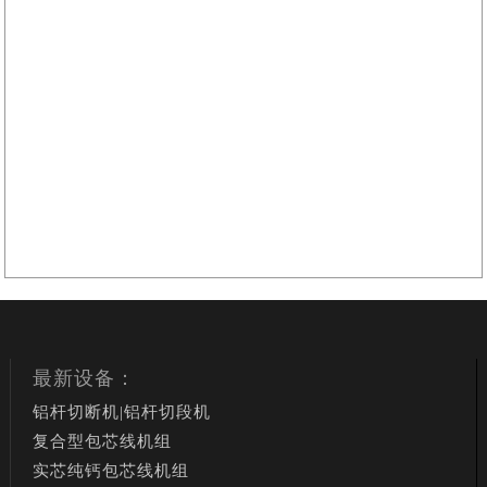
最新设备：
铝杆切断机|铝杆切段机
复合型包芯线机组
实芯纯钙包芯线机组