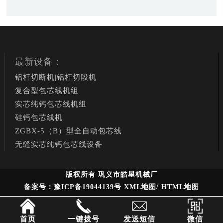
最新设备：
铝杆切断机|铝杆切段机
复合型包芯线机组
实芯纯钙包芯线机组
硅钙包芯线机
ZGBX-5（B）型全自动包芯线
无缝实芯纯钙包芯线设备
版权所有 巩义市皓星机械厂
备案号：豫ICP备19044139号
XML地图
/
HTML地图
首页
一键拨号
发送短信
微信