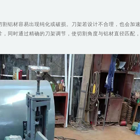
切割铝材容易出现钝化或破损。刀架若设计不合理，也会加
片，同时通过精确的刀架调节，使切割角度与铝材直径匹配