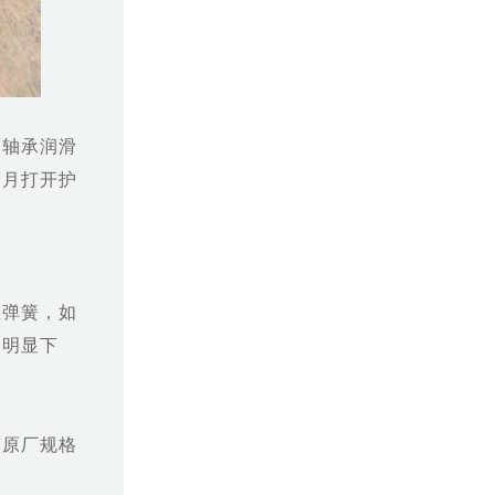
，轴承润滑
个月打开护
位弹簧，如
会明显下
有原厂规格