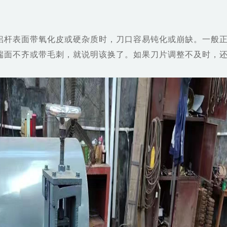
铝杆表面带氧化皮或硬杂质时，刀口容易钝化或崩缺。一般
端面不齐或带毛刺，就说明该换了。如果刀片调整不及时，