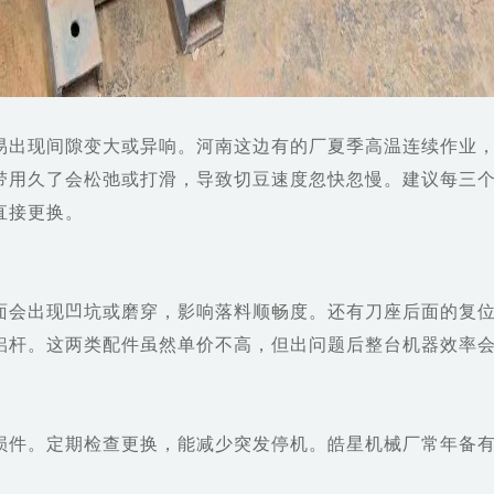
易出现间隙变大或异响。河南这边有的厂夏季高温连续作业
带用久了会松弛或打滑，导致切豆速度忽快忽慢。建议每三
直接更换。
面会出现凹坑或磨穿，影响落料顺畅度。还有刀座后面的复
铝杆。这两类配件虽然单价不高，但出问题后整台机器效率
损件。定期检查更换，能减少突发停机。皓星机械厂常年备